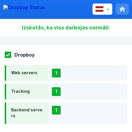
Izskatās, ka viss darbojas normāli.
Dropboy
Web servers
1
Tracking
1
Backend serve
1
rs