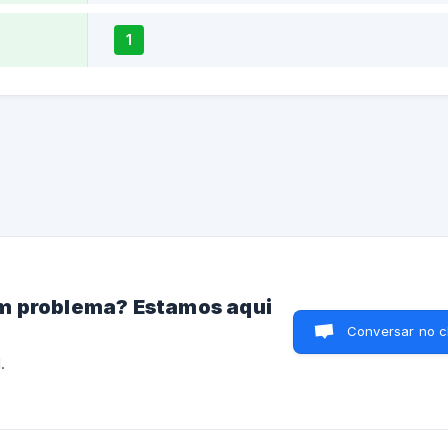
1
m problema? Estamos aqui
Conversar no c
.